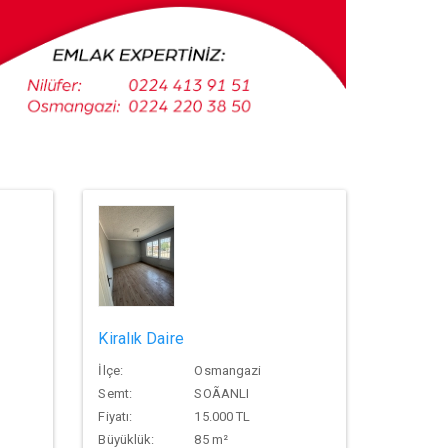
Kiralık Daire
İlçe:
Osmangazi
Semt:
SOÃANLI
Fiyatı:
15.000 TL
Büyüklük:
85 m²