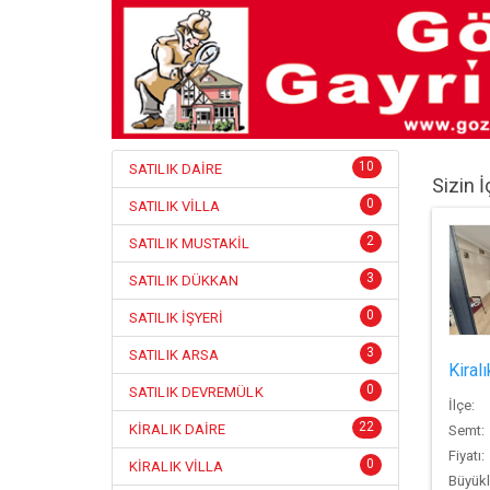
10
SATILIK DAİRE
Sizin İ
0
SATILIK VİLLA
2
SATILIK MUSTAKİL
3
SATILIK DÜKKAN
0
SATILIK İŞYERİ
3
SATILIK ARSA
Kiral
0
SATILIK DEVREMÜLK
İlçe:
22
KİRALIK DAİRE
Semt:
Fiyatı:
0
KİRALIK VİLLA
Büyükl