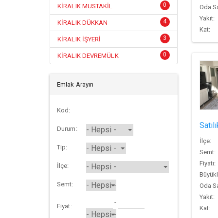
0
KİRALIK MUSTAKİL
Oda Sa
Yakıt:
4
KİRALIK DÜKKAN
Kat:
3
KİRALIK İŞYERİ
0
KİRALIK DEVREMÜLK
Emlak Arayın
Kod:
Satıl
Durum:
İlçe:
Tip:
Semt:
Fiyatı:
İlçe:
Büyükl
Semt:
Oda Sa
Yakıt:
-
Fiyat:
Kat: