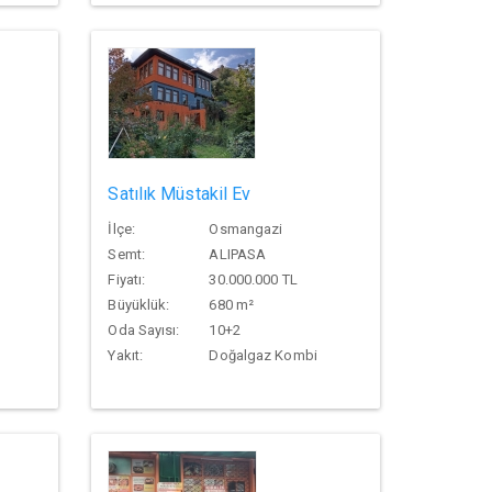
Satılık Müstakil Ev
İlçe:
Osmangazi
Semt:
ALIPASA
Fiyatı:
30.000.000 TL
Büyüklük:
680 m²
Oda Sayısı:
10+2
Yakıt:
Doğalgaz Kombi