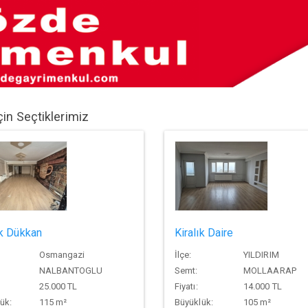
çin Seçtiklerimiz
ık Dükkan
Kiralık Daire
Osmangazi
İlçe:
YILDIRIM
NALBANTOGLU
Semt:
MOLLAARAP
25.000 TL
Fiyatı:
14.000 TL
ük:
115 m²
Büyüklük:
105 m²