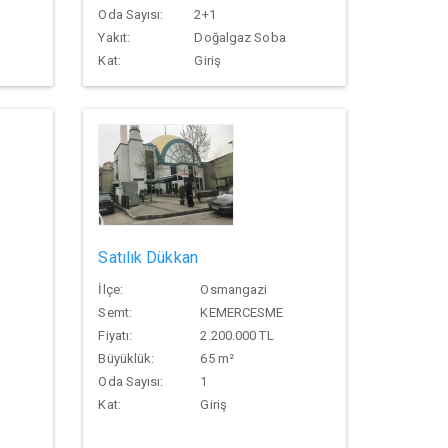
Oda Sayısı:
2+1
Yakıt:
Doğalgaz Soba
Kat:
Giriş
Satılık Dükkan
İlçe:
Osmangazi
Semt:
KEMERCESME
Fiyatı:
2.200.000 TL
Büyüklük:
65 m²
Oda Sayısı:
1
Kat:
Giriş