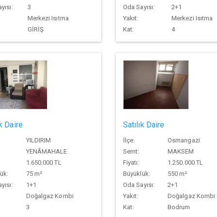
yısı:
3
Oda Sayısı:
2+1
Merkezi Isıtma
Yakıt:
Merkezi Isıtma
GİRİŞ
Kat:
4
ık Daire
Satılık Daire
YILDIRIM
İlçe:
Osmangazi
YENÃMAHALE
Semt:
MAKSEM
1.650.000 TL
Fiyatı:
1.250.000 TL
ük:
75 m²
Büyüklük:
550 m²
yısı:
1+1
Oda Sayısı:
2+1
Doğalgaz Kombi
Yakıt:
Doğalgaz Kombi
3
Kat:
Bodrum