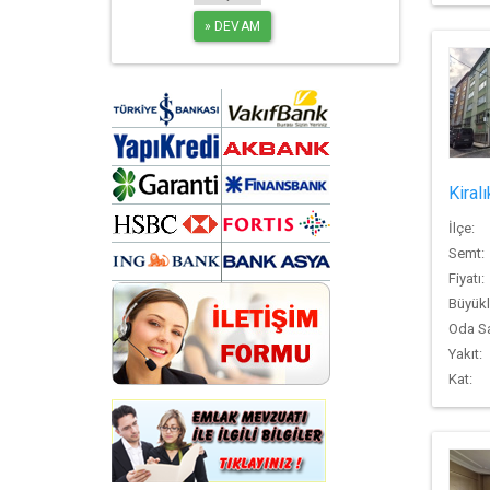
Kiral
İlçe:
Semt:
Fiyatı:
Büyükl
Oda Sa
Yakıt:
Kat: