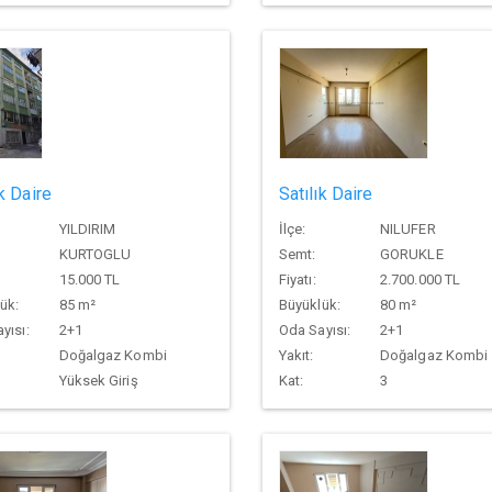
ık Daire
Satılık Daire
YILDIRIM
İlçe:
NILUFER
KURTOGLU
Semt:
GORUKLE
15.000 TL
Fiyatı:
2.700.000 TL
ük:
85 m²
Büyüklük:
80 m²
yısı:
2+1
Oda Sayısı:
2+1
Doğalgaz Kombi
Yakıt:
Doğalgaz Kombi
Yüksek Giriş
Kat:
3