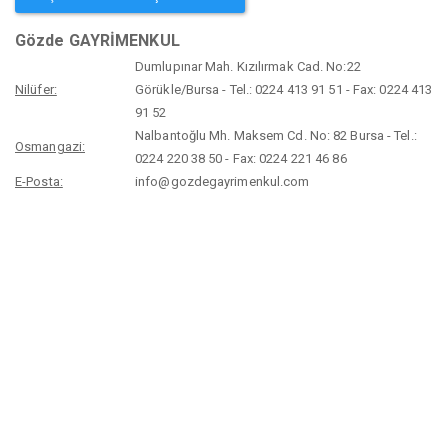
Gözde GAYRİMENKUL
Dumlupınar Mah. Kızılırmak Cad. No:22
Nilüfer:
Görükle/Bursa - Tel.: 0224 413 91 51 - Fax: 0224 413
91 52
Nalbantoğlu Mh. Maksem Cd. No: 82 Bursa - Tel.:
Osmangazi:
0224 220 38 50 - Fax: 0224 221 46 86
E-Posta:
info@gozdegayrimenkul.com