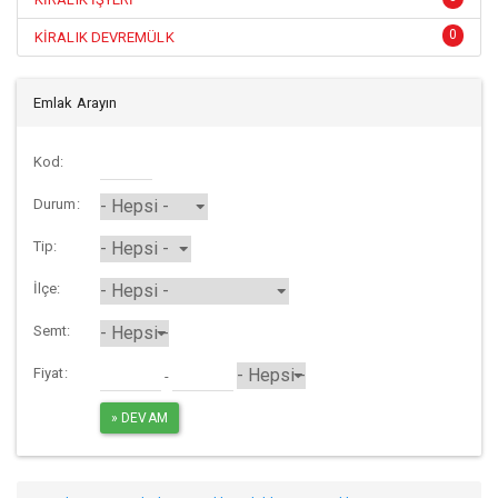
0
KİRALIK DEVREMÜLK
Emlak Arayın
Kod:
Durum:
Tip:
İlçe:
Semt:
Fiyat:
-