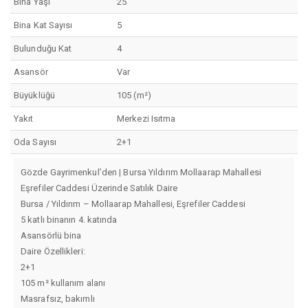
Bina Yaşı
25
Bina Kat Sayısı
5
Bulunduğu Kat
4
Asansör
Var
Büyüklüğü
105 (m²)
Yakıt
Merkezi Isıtma
Oda Sayısı
2+1
Gözde Gayrimenkul’den | Bursa Yıldırım Mollaarap Mahallesi
Eşrefiler Caddesi Üzerinde Satılık Daire
Bursa / Yıldırım – Mollaarap Mahallesi, Eşrefiler Caddesi
5 katlı binanın 4. katında
Asansörlü bina
Daire Özellikleri:
2+1
105 m² kullanım alanı
Masrafsız, bakımlı